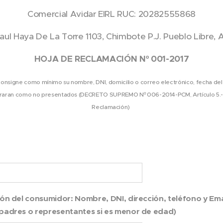
Comercial Avidar EIRL RUC: 20282555868
Raul Haya De La Torre 1103, Chimbote P.J. Pueblo Libre, 
HOJA DE RECLAMACIÓN Nº 001-2017
onsigne como mínimo su nombre, DNI, domicilio o correo electrónico, fecha del 
eraran como no presentados (DECRETO SUPREMO Nº 006-2014-PCM, Artículo 5.- C
Reclamación)
ión del consumidor: Nombre, DNI, dirección, teléfono y Ema
 padres o representantes si es menor de edad)