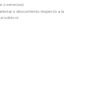
 o servicios)
alestar o descontento respecto a la
al público)
 la reclamación y Pedido del consumidor
Enviar